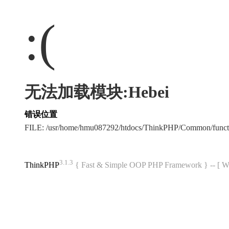
:(
无法加载模块:Hebei
错误位置
FILE: /usr/home/hmu087292/htdocs/ThinkPHP/Common/func
3.1.3
ThinkPHP
{ Fast & Simple OOP PHP Framework } -- 