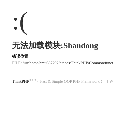
:(
无法加载模块:Shandong
错误位置
FILE: /usr/home/hmu087292/htdocs/ThinkPHP/Common/func
3.1.3
ThinkPHP
{ Fast & Simple OOP PHP Framework } -- 