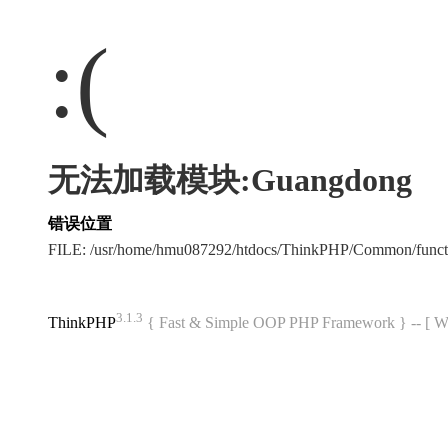
:(
无法加载模块:Guangdong
错误位置
FILE: /usr/home/hmu087292/htdocs/ThinkPHP/Common/func
3.1.3
ThinkPHP
{ Fast & Simple OOP PHP Framework } -- 