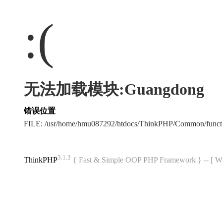
:(
无法加载模块:Guangdong
错误位置
FILE: /usr/home/hmu087292/htdocs/ThinkPHP/Common/func
3.1.3
ThinkPHP
{ Fast & Simple OOP PHP Framework } -- 