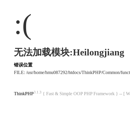
:(
无法加载模块:Heilongjiang
错误位置
FILE: /usr/home/hmu087292/htdocs/ThinkPHP/Common/func
3.1.3
ThinkPHP
{ Fast & Simple OOP PHP Framework } -- 