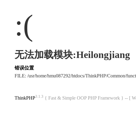
:(
无法加载模块:Heilongjiang
错误位置
FILE: /usr/home/hmu087292/htdocs/ThinkPHP/Common/func
3.1.3
ThinkPHP
{ Fast & Simple OOP PHP Framework } -- 