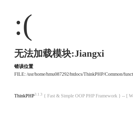
:(
无法加载模块:Jiangxi
错误位置
FILE: /usr/home/hmu087292/htdocs/ThinkPHP/Common/func
3.1.3
ThinkPHP
{ Fast & Simple OOP PHP Framework } -- 