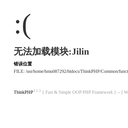
:(
无法加载模块:Jilin
错误位置
FILE: /usr/home/hmu087292/htdocs/ThinkPHP/Common/func
3.1.3
ThinkPHP
{ Fast & Simple OOP PHP Framework } -- 